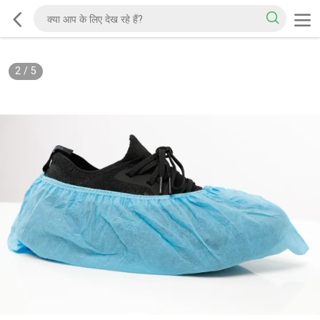
2
/
5