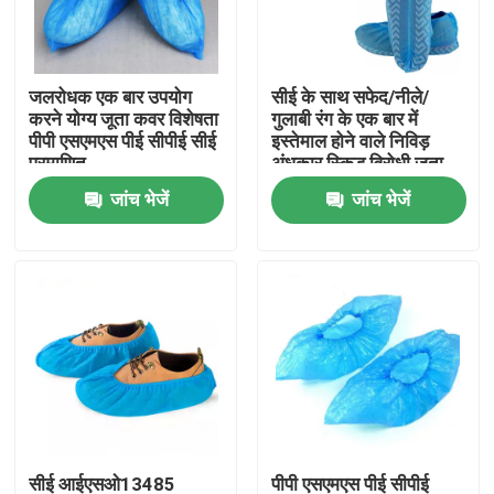
कारखाना भ्रमण
जलरोधक एक बार उपयोग
सीई के साथ सफेद/नीले/
करने योग्य जूता कवर विशेषता
गुलाबी रंग के एक बार में
गुणवत्ता नियंत्रण
पीपी एसएमएस पीई सीपीई सीई
इस्तेमाल होने वाले निविड़
प्रमाणित
अंधकार स्किड विरोधी जूता
कवर
जांच भेजें
जांच भेजें
संपर्क करें
एक उद्धरण का अनुरोध करें
डिस्पोजेबल सुरक्षात्मक पहनें
डिस्पोजेबल सुरक्षात्मक सूट
डिस्पोजेबल सुरक्षात्मक आवरण
सीई आईएसओ13485
पीपी एसएमएस पीई सीपीई