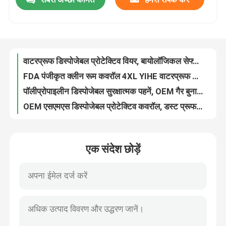
वाटरप्रूफ डिस्पोजेबल प्रोटेक्टिव वियर, बायोलॉजिकल सेफ्टी पीपीई कवरऑल सूट;
FDA पंजीकृत क्लीन रूम कवरॉल 4XL YIHE वाटरप्रूफ डिस्पोजेबल कवरॉल्स
कारखाना भ्रमण
पॉलीप्रोपाइलीन डिस्पोजेबल सुरक्षात्मक पहनें, OEM गैर बुना कवरॉल डिस्पोजेबल Cover
OEM एसएमएस डिस्पोजेबल प्रोटेक्टिव कवरॉल, डस्ट प्रूफ एसिड रेसिस्टेंट कवरॉल
गुणवत्ता नियंत्रण
पॉलीप्रोपाइलीन डिस्पोजेबल प्रोटेक्टिव कवरऑल व्हाइट डिस्पोजेबल चौग़ा हुड 30 ग्राम 35 ग्राम;
ब्यूटी सैलून के लिए 78 ग्राम पीपी गैर-बुना 130 सेमी लंबाई डिस्पोजेबल किमोनो रॉब
YIHE OEM डिस्पोजेबल किमोनो गाउन, सौना डिस्पोजेबल बाथरोब
संपर्क करें
महिला होटल डिस्पोजेबल स्पा वस्त्र पर्यावरण के अनुकूल S-3XL आकार:
वयस्क डिस्पोजेबल सैलून कैप्स, OEM 50gsm डिस्पोजेबल हेयरड्रेसिंग गाउन
एक उद्धरण का अनुरोध करें
लंबाई 130cm डिस्पोजेबल किमोनो गाउन, यूनिसेक्स डिस्पोजेबल स्पा गाउन ISO13485
एक संदेश छोड़ें
पीपी गैर बुना डिस्पोजेबल किमोनो गाउन सौना पहनने के लिए विरोधी पुल
डिस्पोजेबल सुरक्षात्मक पहनें
९७*१४४ सेमी डिस्पोजेबल स्पा मालिश स्थान के लिए ३० ग्राम सफेद काला नीला पहनें
100% विगिन डिस्पोजेबल किमोनो रोब 140 * 110 सेमी पॉलीप्रोपाइलीन आरामदायक
डिस्पोजेबल सुरक्षात्मक सूट
सौंदर्य सैलून के लिए OEM गैर बुना डिस्पोजेबल किमोनो गाउन
पीपी डिस्पोजेबल किमोनो गाउन, ब्यूटी सैलून के लिए डिस्पोजेबल स्पा रोब
डिस्पोजेबल सुरक्षात्मक आवरण