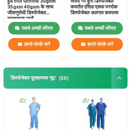
हुड तरल प्रतिरोधी 30gsm
सफेद गैर बुना डिस्पोजेबल
35gsm 40gsm के साथ
कवरॉल एसिड प्रूफ पनरोक
जीवाणुरोधी डिस्पोजेबल
डिस्पोजेबल अलगाव कवरल्स
डिस्पोजेबल बेडशीट रोल
सुरक्षात्मक पहनें
सबसे अच्छी कीमत
सबसे अच्छी कीमत
डिस्पोजेबल हेयर नेट कैप
हमसे संपर्क करें
हमसे संपर्क करें
डिस्पोजेबल शू कवर
डिस्पोजेबल सुरक्षात्मक सूट
(50)