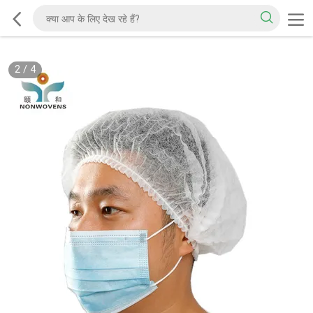
2
/
4