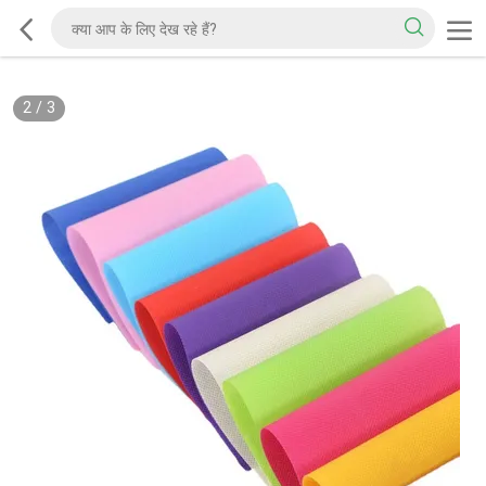
2
/
3