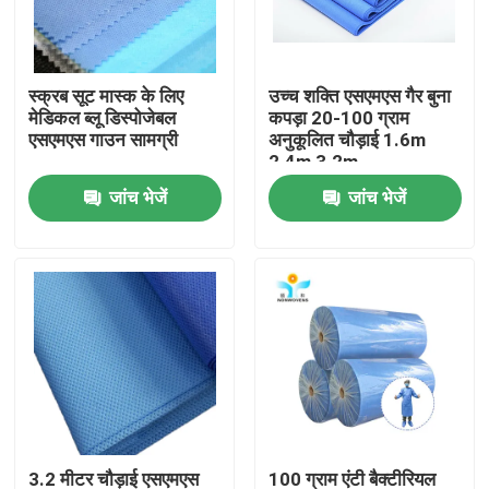
कारखाना भ्रमण
स्क्रब सूट मास्क के लिए
उच्च शक्ति एसएमएस गैर बुना
मेडिकल ब्लू डिस्पोजेबल
कपड़ा 20-100 ग्राम
गुणवत्ता नियंत्रण
एसएमएस गाउन सामग्री
अनुकूलित चौड़ाई 1.6m
2.4m 3.2m
जांच भेजें
जांच भेजें
संपर्क करें
एक उद्धरण का अनुरोध करें
डिस्पोजेबल सुरक्षात्मक पहनें
डिस्पोजेबल सुरक्षात्मक सूट
डिस्पोजेबल सुरक्षात्मक आवरण
3.2 मीटर चौड़ाई एसएमएस
100 ग्राम एंटी बैक्टीरियल