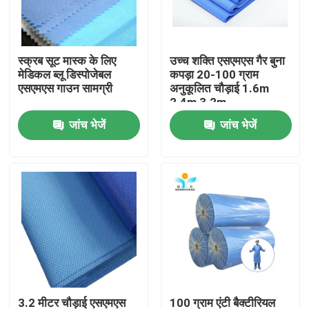
कारखाना भ्रमण
स्क्रब सूट मास्क के लिए
उच्च शक्ति एसएमएस गैर बुना
मेडिकल ब्लू डिस्पोजेबल
कपड़ा 20-100 ग्राम
गुणवत्ता नियंत्रण
एसएमएस गाउन सामग्री
अनुकूलित चौड़ाई 1.6m
2.4m 3.2m
जांच भेजें
जांच भेजें
संपर्क करें
एक उद्धरण का अनुरोध करें
डिस्पोजेबल सुरक्षात्मक पहनें
डिस्पोजेबल सुरक्षात्मक सूट
डिस्पोजेबल सुरक्षात्मक आवरण
3.2 मीटर चौड़ाई एसएमएस
100 ग्राम एंटी बैक्टीरियल