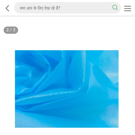
2
/
3