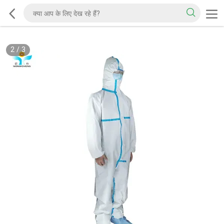
2
/
3