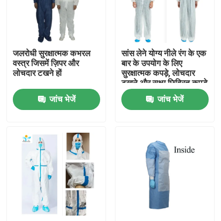
कारखाना भ्रमण
जलरोधी सुरक्षात्मक कभरल
सांस लेने योग्य नीले रंग के एक
गुणवत्ता नियंत्रण
वस्त्र जिसमें ज़िपर और
बार के उपयोग के लिए
लोचदार टखने हों
सुरक्षात्मक कपड़े, लोचदार
टखने और सूक्ष्म छिद्रित कपड़े
संपर्क करें
के साथ
जांच भेजें
जांच भेजें
एक उद्धरण का अनुरोध करें
डिस्पोजेबल सुरक्षात्मक पहनें
डिस्पोजेबल सुरक्षात्मक सूट
डिस्पोजेबल सुरक्षात्मक आवरण