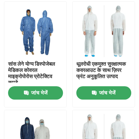
सांस लेने योग्य डिस्पोजेबल
धूलरोधी एकमुश्त सुरक्षात्मक
मेडिकल कोवरल
कवरआउट के साथ ज़िपर
माइक्रोपोरोस प्रोटेक्टिव
फ्रंट अनुकूलित उत्पाद
कपडे
जांच भेजें
जांच भेजें
घर
उत्पादों
हमारे बारे में