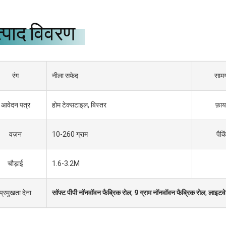
्पाद विवरण
रंग
नीला सफेद
सामग
आवेदन पत्र
होम टेक्सटाइल, बिस्तर
फ़ाय
वज़न
10-260 ग्राम
पैकि
चौड़ाई
1.6-3.2M
प्रमुखता देना
सॉफ्ट पीपी नॉनवॉवन फैब्रिक रोल
,
9 ग्राम नॉनवॉवन फैब्रिक रोल
,
लाइटवे