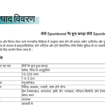
्पाद विवरण
पीपी Spunbond गैर बुना कपड़ा पीपी Spunbo
ल और सिंगल लेयर वाले स्पनबॉन्ड फैब्रिक में उत्कृष्ट सांस लेने की क्षमता, घर्षण प्रतिरोध और
क्स के माध्यम से हाइड्रोफिलिक, एंटी-स्टैटिक और एंटी-बैक्टीरिया जैसी विशेष सुविधा दी जा 
 के लिए उपयोग किया जाता है।
देश
्ट का नाम
पीपी गैर बुना हुआ कपड़ा
सफेद, नीला या अनुकूलित
10-250 ग्राम
1.6-3.2m
ीक
स्पूनबॉन्डेड
ता
निविड़ अंधकार, स्थायी, सांस लेने योग्य
होम टेक्सटाइल, अस्पताल, कृषि, बैग, स्वच्छता, परिधान-किमोनो, होम टेक
सोफा कवर
म
उपलब्ध
आज़ादी से