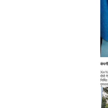
कंपन
XinYa
पीपी ग
निर्मि
गुणवत्