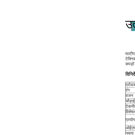
उत
मल्टीप
टेक्नि
कपड़ों
विनिर्
प्रोडक
रंग
वजन
चौड़ाई
टेकन
विशेष
प्रयोग
ओईए
नमूना