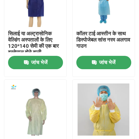
कारखाना भ्रमण
सिलाई या अल्ट्रासोनिक
कॉलर टाई आस्तीन के साथ
गुणवत्ता नियंत्रण
वेल्डिंग अस्पतालों के लिए
डिस्पोजेबल सांस नरम अलगाव
120*140 सेमी की एक बार
गाउन
इस्तेमाल होने वाली
संपर्क करें
आइसोलेशन गाउन
जांच भेजें
जांच भेजें
एक उद्धरण का अनुरोध करें
डिस्पोजेबल सुरक्षात्मक पहनें
डिस्पोजेबल सुरक्षात्मक सूट
डिस्पोजेबल सुरक्षात्मक आवरण