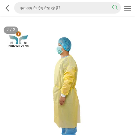
2
/
3