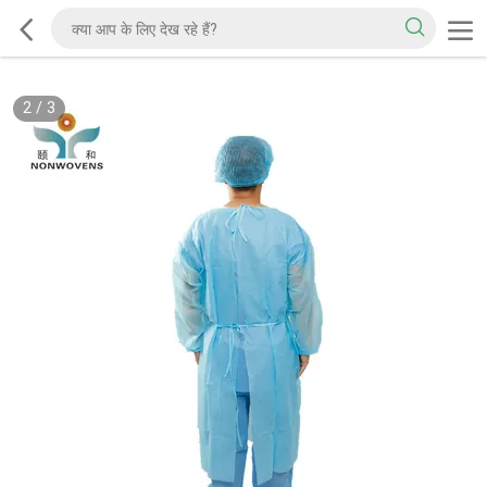
2
/
3