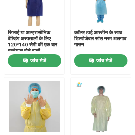
कारखाना भ्रमण
सिलाई या अल्ट्रासोनिक
कॉलर टाई आस्तीन के साथ
गुणवत्ता नियंत्रण
वेल्डिंग अस्पतालों के लिए
डिस्पोजेबल सांस नरम अलगाव
120*140 सेमी की एक बार
गाउन
इस्तेमाल होने वाली
संपर्क करें
आइसोलेशन गाउन
जांच भेजें
जांच भेजें
एक उद्धरण का अनुरोध करें
डिस्पोजेबल सुरक्षात्मक पहनें
डिस्पोजेबल सुरक्षात्मक सूट
डिस्पोजेबल सुरक्षात्मक आवरण