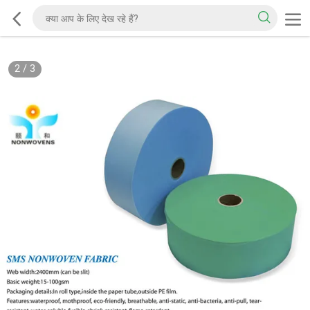
2
/
3