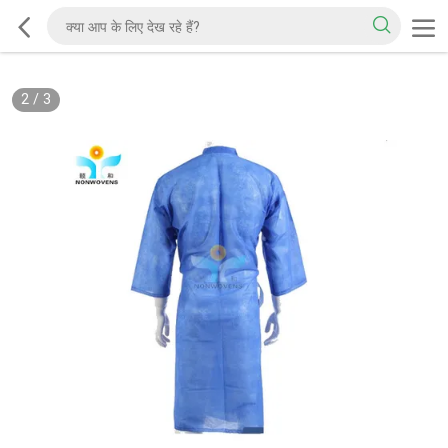
2
/
3