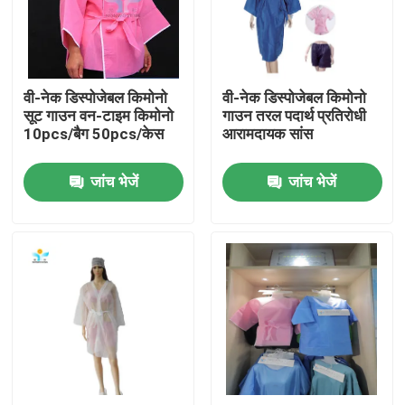
कारखाना भ्रमण
वी-नेक डिस्पोजेबल किमोनो
वी-नेक डिस्पोजेबल किमोनो
गुणवत्ता नियंत्रण
सूट गाउन वन-टाइम किमोनो
गाउन तरल पदार्थ प्रतिरोधी
10pcs/बैग 50pcs/केस
आरामदायक सांस
संपर्क करें
जांच भेजें
जांच भेजें
एक उद्धरण का अनुरोध करें
डिस्पोजेबल सुरक्षात्मक पहनें
डिस्पोजेबल सुरक्षात्मक सूट
डिस्पोजेबल सुरक्षात्मक आवरण