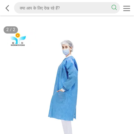
2
/
2