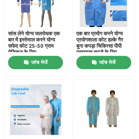
कारखाना भ्रमण
सांस लेने योग्य जलरोधक एक
एक बार प्रयोग करने योग्य
गुणवत्ता नियंत्रण
बार में इस्तेमाल करने योग्य
प्रयोगशाला कोट हल्के गैर
सफेद कोट 25-50 ग्राम
बुना कपड़ा चिकित्सा पीपी
मेडिकल के लिए
एसएमएस कपड़े के लिए
संपर्क करें
जांच भेजें
जांच भेजें
एक उद्धरण का अनुरोध करें
डिस्पोजेबल सुरक्षात्मक पहनें
डिस्पोजेबल सुरक्षात्मक सूट
डिस्पोजेबल सुरक्षात्मक आवरण