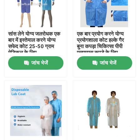
कारखाना भ्रमण
सांस लेने योग्य जलरोधक एक
एक बार प्रयोग करने योग्य
गुणवत्ता नियंत्रण
बार में इस्तेमाल करने योग्य
प्रयोगशाला कोट हल्के गैर
सफेद कोट 25-50 ग्राम
बुना कपड़ा चिकित्सा पीपी
मेडिकल के लिए
एसएमएस कपड़े के लिए
संपर्क करें
जांच भेजें
जांच भेजें
एक उद्धरण का अनुरोध करें
डिस्पोजेबल सुरक्षात्मक पहनें
डिस्पोजेबल सुरक्षात्मक सूट
डिस्पोजेबल सुरक्षात्मक आवरण