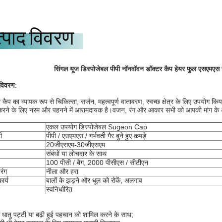
्पाद विवरण
सिंगल यूज डिस्पोजेबल पीपी नॉनवॉवन डॉक्टर कैप हेयर फुल एसएमएस सर्
 विवरण
:
 कैप का व्यापक रूप से चिकित्सा, सर्जन, महत्वपूर्ण वातावरण, स्वच्छ क्षेत्र के लिए उपयोग 
श करने के लिए नरम और पहनने में आरामदायक है।वजन, रंग और आकार सभी को आपकी मांग के
एकल उपयोग डिस्पोजेबल Sugeon Cap
ी
पीपी / एसएमएस / गर्भवती गैर बुने हुए कपड़े
20जीएसएम-30जीएसएम
संबंधों या लोचदार के साथ
100 पीसी / बैग, 2000 पीसीएस / सीटीएन
रंग
नीला और हरा
ार्य
बालों के झड़ने और धूल को रोकें, अलगाव
स्वनिर्धारित
 धातु पट्टी या बढ़ी हुई पहचान को शामिल करने के साथ;