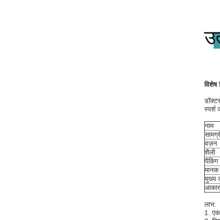
उत
विशेष
डॉक्टर
स्पर्
नाम
सामग्र
वज़न
शैली
पैकिंग
मानक 
मुख्य क
आकार
लाभ:
1. एक