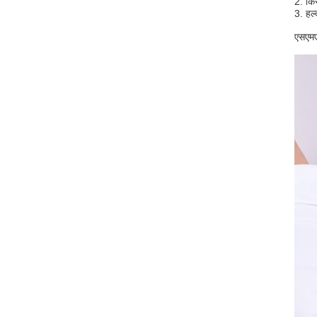
2. कि
3. हल
एसएमए