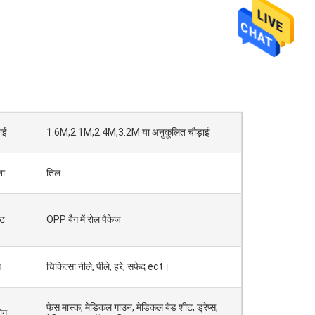
ाई
1.6M,2.1M,2.4M,3.2M या अनुकूलित चौड़ाई
ना
तिल
ेट
OPP बैग में रोल पैकेज
ग
चिकित्सा नीले, पीले, हरे, सफेद ect।
फेस मास्क, मेडिकल गाउन, मेडिकल बेड शीट, ड्रेप्स,
ोग