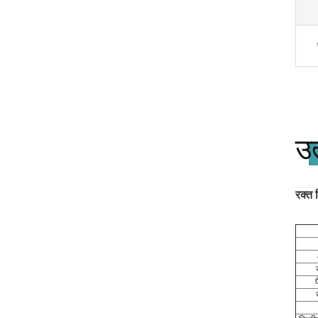
उत
रक्त 